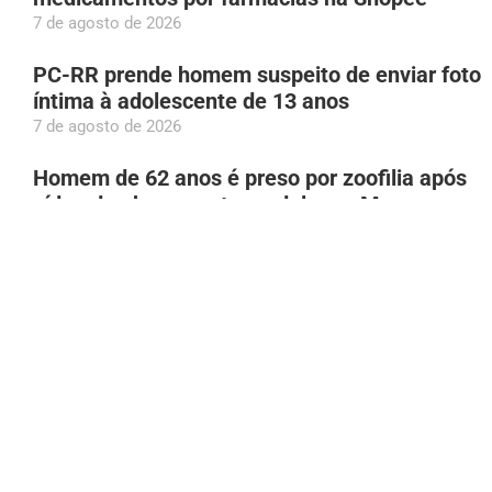
7 de agosto de 2026
PC-RR prende homem suspeito de enviar foto
íntima à adolescente de 13 anos
7 de agosto de 2026
Homem de 62 anos é preso por zoofilia após
vídeo de abuso contra cadela em Manaus
7 de agosto de 2026
Bruna Biancardi se disfarça para fazer
compras na rua 25 de Março, em São Paulo
7 de agosto de 2026