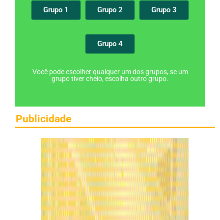
Grupo 1
Grupo 2
Grupo 3
Grupo 4
Você pode escolher qualquer um dos grupos, se um
grupo tiver cheio, escolha outro grupo.
Publicidade