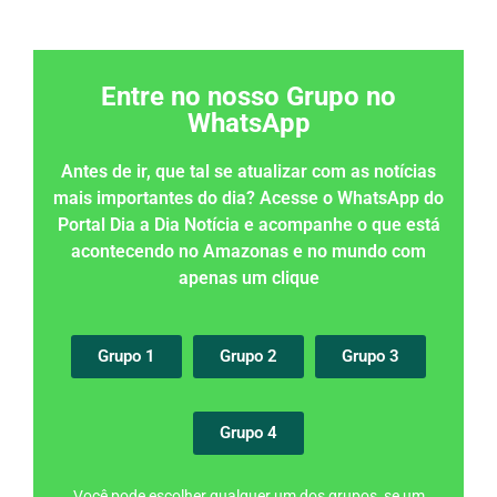
Entre no nosso Grupo no
WhatsApp
Antes de ir, que tal se atualizar com as notícias
mais importantes do dia? Acesse o WhatsApp do
Portal Dia a Dia Notícia e acompanhe o que está
acontecendo no Amazonas e no mundo com
apenas um clique
Grupo 1
Grupo 2
Grupo 3
Grupo 4
Você pode escolher qualquer um dos grupos, se um