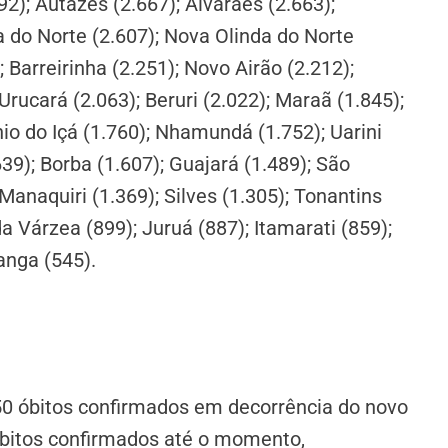
92); Autazes (2.667); Alvarães (2.663);
a do Norte (2.607); Nova Olinda do Norte
; Barreirinha (2.251); Novo Airão (2.212);
Urucará (2.063); Beruri (2.022); Maraã (1.845);
io do Içá (1.760); Nhamundá (1.752); Uarini
39); Borba (1.607); Guajará (1.489); São
anaquiri (1.369); Silves (1.305); Tonantins
a Várzea (899); Juruá (887); Itamarati (859);
anga (545).
50 óbitos confirmados em decorrência do novo
 óbitos confirmados até o momento,