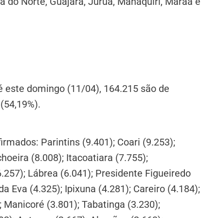
ia do Norte, Guajará, Juruá, Manaquiri, Maraã e
 este domingo (11/04), 164.215 são de
 (54,19%).
rmados: Parintins (9.401); Coari (9.253);
hoeira (8.008); Itacoatiara (7.755);
.257); Lábrea (6.041); Presidente Figueiredo
a Eva (4.325); Ipixuna (4.281); Careiro (4.184);
; Manicoré (3.801); Tabatinga (3.230);