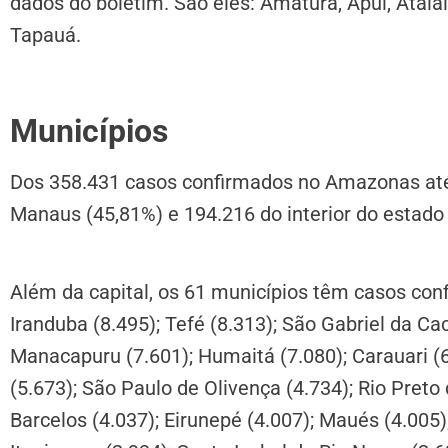
dados do boletim. São eles: Amaturá, Apuí, Atala
Tapauá.
Municípios
Dos 358.431 casos confirmados no Amazonas até
Manaus (45,81%) e 194.216 do interior do estado
Além da capital, os 61 municípios têm casos confi
Iranduba (8.495); Tefé (8.313); São Gabriel da Cac
Manacapuru (7.601); Humaitá (7.080); Carauari (6
(5.673); São Paulo de Olivença (4.734); Rio Preto d
Barcelos (4.037); Eirunepé (4.007); Maués (4.005)