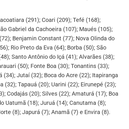
tacoatiara (291); Coari (209); Tefé (168);
São Gabriel da Cachoeira (107); Maués (105);
 (72); Benjamin Constant (77); Nova Olinda do
56); Rio Preto da Eva (64); Borba (50); São
(48); Santo Antônio do Içá (41); Alvarães (38);
rauari (50); Fonte Boa (30); Tonantins (33);
 (34); Jutaí (32); Boca do Acre (22); Itapiranga
 (32); Tapauá (20); Uarini (22); Eirunepé (23);
3); Codajás (20); Silves (22); Amaturá (17); Boa
do Uatumã (18); Juruá (14); Canutama (8);
orte (8); Japurá (7); Anamã (7) e Envira (8).