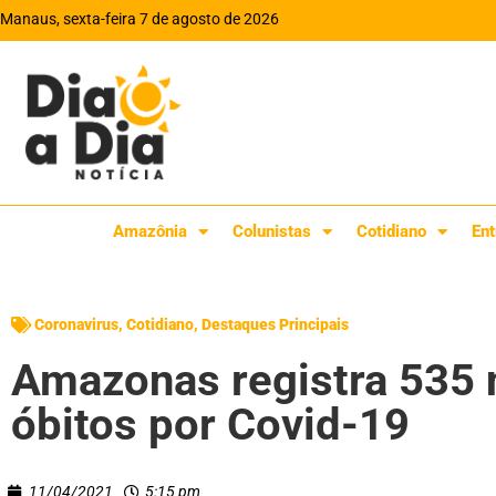
Manaus, sexta-feira 7 de agosto de 2026
Amazônia
Colunistas
Cotidiano
Ent
Coronavirus
,
Cotidiano
,
Destaques Principais
Amazonas registra 535 
óbitos por Covid-19
11/04/2021
5:15 pm