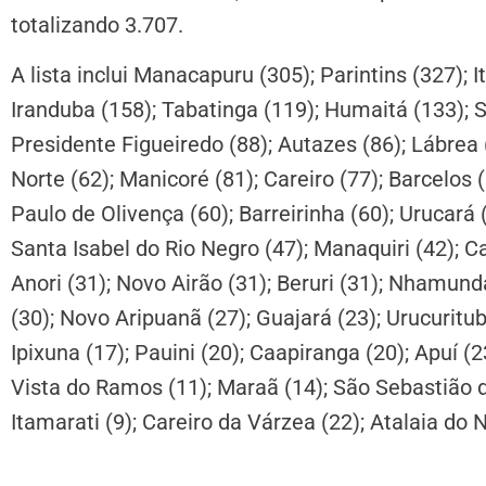
totalizando 3.707.
A lista inclui Manacapuru (305); Parintins (327); I
Iranduba (158); Tabatinga (119); Humaitá (133); 
Presidente Figueiredo (88); Autazes (86); Lábrea
Norte (62); Manicoré (81); Careiro (77); Barcelos (
Paulo de Olivença (60); Barreirinha (60); Urucará 
Santa Isabel do Rio Negro (47); Manaquiri (42); Ca
Anori (31); Novo Airão (31); Beruri (31); Nhamundá
(30); Novo Aripuanã (27); Guajará (23); Urucurituba
Ipixuna (17); Pauini (20); Caapiranga (20); Apuí (2
Vista do Ramos (11); Maraã (14); São Sebastião 
Itamarati (9); Careiro da Várzea (22); Atalaia do N