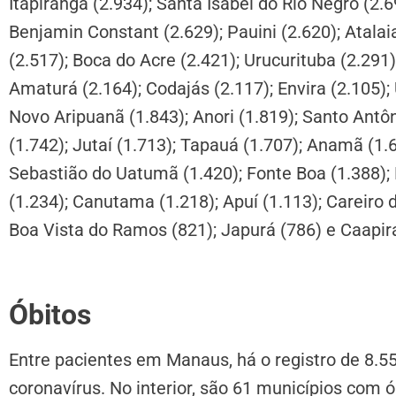
Itapiranga (2.934); Santa Isabel do Rio Negro (2.6
Benjamin Constant (2.629); Pauini (2.620); Atalai
(2.517); Boca do Acre (2.421); Urucurituba (2.291)
Amaturá (2.164); Codajás (2.117); Envira (2.105); 
Novo Aripuanã (1.843); Anori (1.819); Santo Antôn
(1.742); Jutaí (1.713); Tapauá (1.707); Anamã (1.6
Sebastião do Uatumã (1.420); Fonte Boa (1.388); M
(1.234); Canutama (1.218); Apuí (1.113); Careiro d
Boa Vista do Ramos (821); Japurá (786) e Caapir
Óbitos
Entre pacientes em Manaus, há o registro de 8.5
coronavírus. No interior, são 61 municípios com