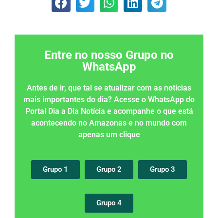
Entre no nosso Grupo no
WhatsApp
Antes de ir, que tal se atualizar com as notícias
mais importantes do dia? Acesse o WhatsApp do
Portal Dia a Dia Notícia e acompanhe o que está
acontecendo no Amazonas e no mundo com
apenas um clique
Grupo 1
Grupo 2
Grupo 3
Grupo 4