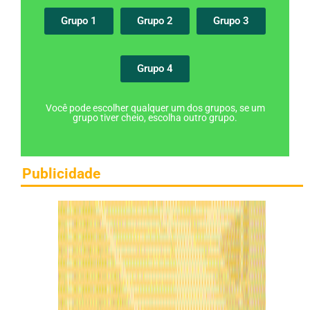
Grupo 1
Grupo 2
Grupo 3
Grupo 4
Você pode escolher qualquer um dos grupos, se um
grupo tiver cheio, escolha outro grupo.
Publicidade