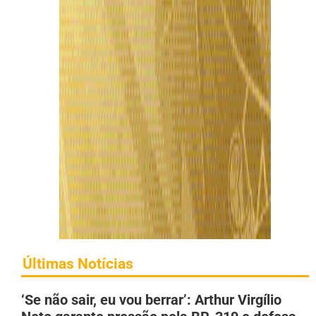
Últimas Notícias
‘Se não sair, eu vou berrar’: Arthur Virgílio