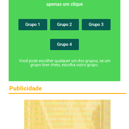
apenas um clique
Grupo 1
Grupo 2
Grupo 3
Grupo 4
Você pode escolher qualquer um dos grupos, se um
grupo tiver cheio, escolha outro grupo.
Publicidade