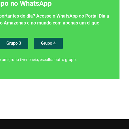
rupo no WhatsApp
importantes do dia? Acesse o WhatsApp do Portal Dia a
 no Amazonas e no mundo com apenas um clique
Grupo 3
Grupo 4
 um grupo tiver cheio, escolha outro grupo.