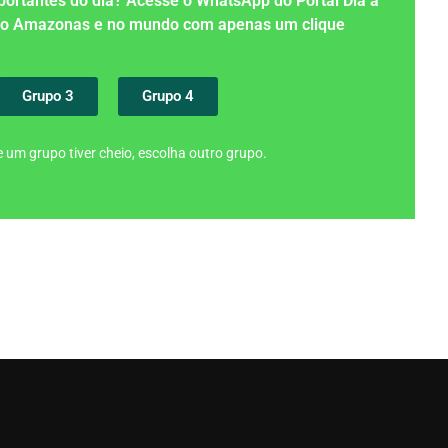
importantes do dia? Acesse o WhatsApp do Portal Dia a
 no Amazonas e no mundo com apenas um clique
Grupo 3
Grupo 4
 um grupo tiver cheio, escolha outro grupo.