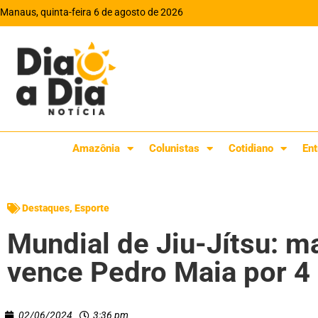
Manaus, quinta-feira 6 de agosto de 2026
Amazônia
Colunistas
Cotidiano
Ent
Destaques
,
Esporte
Mundial de Jiu-Jítsu: m
vence Pedro Maia por 4 
02/06/2024
3:36 pm