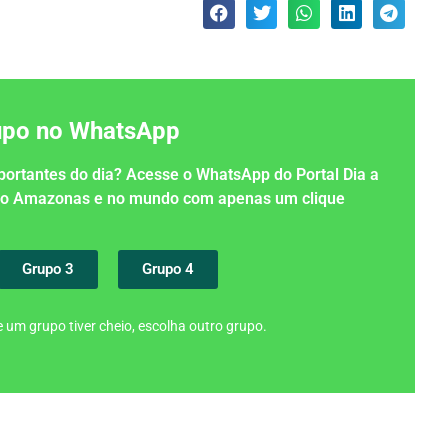
rupo no WhatsApp
importantes do dia? Acesse o WhatsApp do Portal Dia a
 no Amazonas e no mundo com apenas um clique
Grupo 3
Grupo 4
 um grupo tiver cheio, escolha outro grupo.