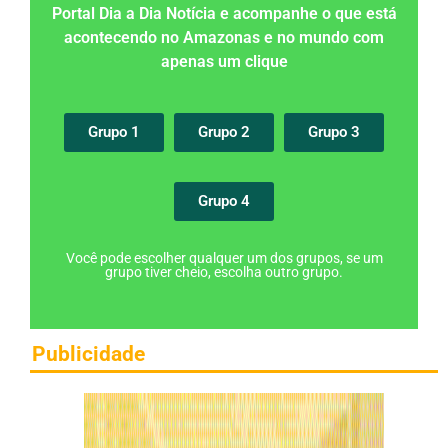
Portal Dia a Dia Notícia e acompanhe o que está
acontecendo no Amazonas e no mundo com
apenas um clique
Grupo 1
Grupo 2
Grupo 3
Grupo 4
Você pode escolher qualquer um dos grupos, se um
grupo tiver cheio, escolha outro grupo.
Publicidade