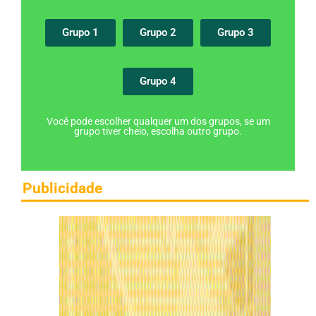
Grupo 1
Grupo 2
Grupo 3
Grupo 4
Você pode escolher qualquer um dos grupos, se um
grupo tiver cheio, escolha outro grupo.
Publicidade