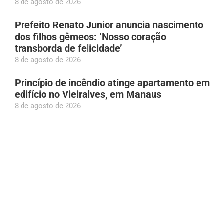
8 de agosto de 2026
Prefeito Renato Junior anuncia nascimento
dos filhos gêmeos: ‘Nosso coração
transborda de felicidade’
8 de agosto de 2026
Princípio de incêndio atinge apartamento em
edifício no Vieiralves, em Manaus
8 de agosto de 2026
Roberto Cidade acompanha início de mutirão
com mais de 10 mil consultas de
neuropediatria no AM
8 de agosto de 2026
Patixa Teló recebe diagnóstico de gastrite e
‘desmaia’ em Manaus
8 de agosto de 2026