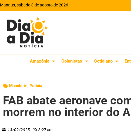
Manaus, sábado 8 de agosto de 2026
Amazônia
Colunistas
Cotidiano
Ent
Manchete
,
Polícia
FAB abate aeronave com 
morrem no interior do
13/02/2025
8:27 am