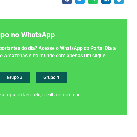
rupo no WhatsApp
importantes do dia? Acesse o WhatsApp do Portal Dia a
 no Amazonas e no mundo com apenas um clique
Grupo 3
Grupo 4
 um grupo tiver cheio, escolha outro grupo.