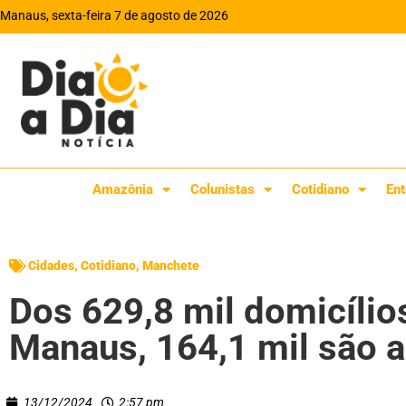
Manaus, sexta-feira 7 de agosto de 2026
Amazônia
Colunistas
Cotidiano
Ent
Cidades
,
Cotidiano
,
Manchete
Dos 629,8 mil domicíli
Manaus, 164,1 mil são 
13/12/2024
2:57 pm