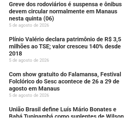
Greve dos rodoviários é suspensa e ônibus
devem circular normalmente em Manaus
nesta quinta (06)
5 de agosto de 2026
Plínio Valério declara patrimônio de R$ 3,5
milhões ao TSE; valor cresceu 140% desde
2018
5 de agosto de 2026
Com show gratuito do Falamansa, Festival
Folclórico do Sesc acontece de 26 a 29 de
agosto em Manaus
5 de agosto de 2026
União Brasil define Luís Mário Bonates e
Babá Tupinambá como suplentes de Wilson
Lima ao Senado
5 de agosto de 2026