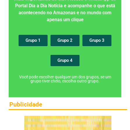
Portal Dia a Dia Notícia e acompanhe o que está
acontecendo no Amazonas e no mundo com
apenas um clique
Grupo 1
Grupo 2
Grupo 3
Grupo 4
Você pode escolher qualquer um dos grupos, se um
grupo tiver cheio, escolha outro grupo.
Publicidade