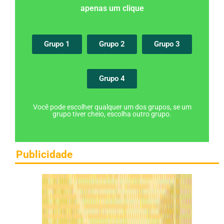
apenas um clique
Grupo 1
Grupo 2
Grupo 3
Grupo 4
Você pode escolher qualquer um dos grupos, se um
grupo tiver cheio, escolha outro grupo.
Publicidade