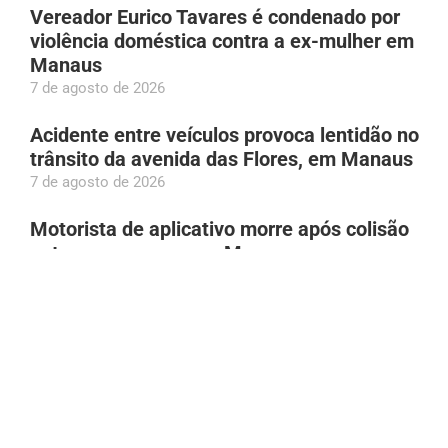
Vereador Eurico Tavares é condenado por
violência doméstica contra a ex-mulher em
Manaus
7 de agosto de 2026
Acidente entre veículos provoca lentidão no
trânsito da avenida das Flores, em Manaus
7 de agosto de 2026
Motorista de aplicativo morre após colisão
entre carro e van, em Manaus
7 de agosto de 2026
Roberto Cidade visita Hospital Francisca
Mendes e destaca tecnologia em cirurgias
cardíacas pediátricas
6 de agosto de 2026