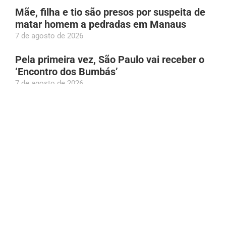
Mãe, filha e tio são presos por suspeita de
matar homem a pedradas em Manaus
7 de agosto de 2026
Pela primeira vez, São Paulo vai receber o
‘Encontro dos Bumbás’
7 de agosto de 2026
Vereador Eurico Tavares é condenado por
violência doméstica contra a ex-mulher em
Manaus
7 de agosto de 2026