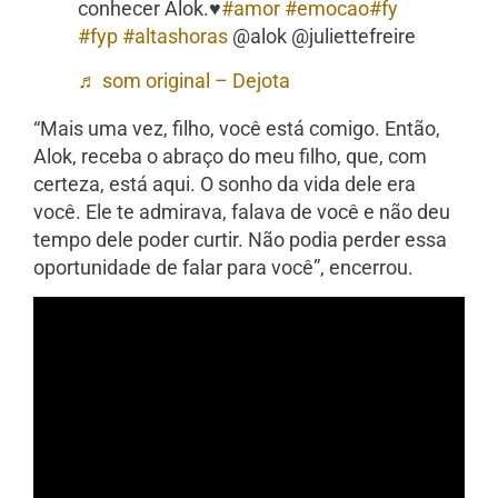
conhecer Alok.♥️
#amor
#emocao
#fy
#fyp
#altashoras
@alok @juliettefreire
♬ som original – Dejota
“Mais uma vez, filho, você está comigo. Então,
Alok, receba o abraço do meu filho, que, com
certeza, está aqui. O sonho da vida dele era
você. Ele te admirava, falava de você e não deu
tempo dele poder curtir. Não podia perder essa
oportunidade de falar para você”, encerrou.