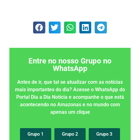
Entre no nosso Grupo no
WhatsApp
Antes de ir, que tal se atualizar com as notícias
mais importantes do dia? Acesse o WhatsApp do
Portal Dia a Dia Notícia e acompanhe o que está
acontecendo no Amazonas e no mundo com
apenas um clique
Grupo 1
Grupo 2
Grupo 3