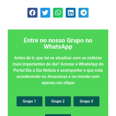
Entre no nosso Grupo no
WhatsApp
Antes de ir, que tal se atualizar com as notícias
mais importantes do dia? Acesse o WhatsApp do
Portal Dia a Dia Notícia e acompanhe o que está
acontecendo no Amazonas e no mundo com
apenas um clique
Grupo 1
Grupo 2
Grupo 3