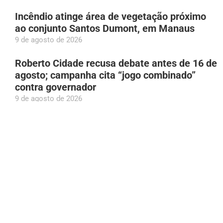
Incêndio atinge área de vegetação próximo
ao conjunto Santos Dumont, em Manaus
9 de agosto de 2026
Roberto Cidade recusa debate antes de 16 de
agosto; campanha cita “jogo combinado”
contra governador
9 de agosto de 2026
Oficial da Marinha retorna antes da
formatura para agradecer ao pai que apoiou
sua trajetória
9 de agosto de 2026
De R$ 290 mil a R$ 2,2 milhões: patrimônio
de Sargento Salazar dispara cinco meses
após eleição de 2024
9 de agosto de 2026