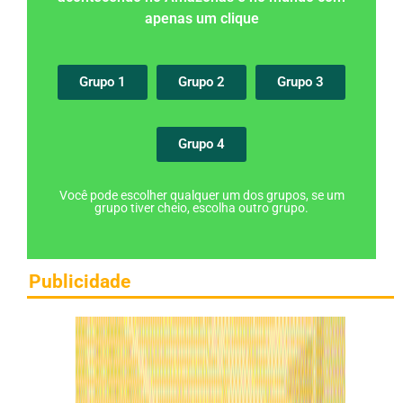
apenas um clique
Grupo 1
Grupo 2
Grupo 3
Grupo 4
Você pode escolher qualquer um dos grupos, se um
grupo tiver cheio, escolha outro grupo.
Publicidade