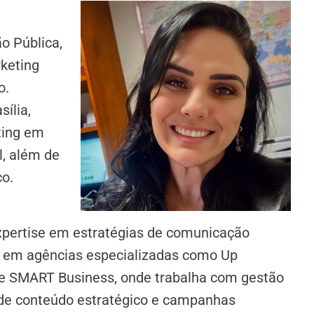
o Pública,
rketing
o.
ília,
ting em
l, além de
o.
pertise em estratégias de comunicação
a em agências especializadas como Up
g e SMART Business, onde trabalha com gestão
o de conteúdo estratégico e campanhas