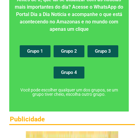
mais importantes do dia? Acesse o WhatsApp do
Portal Dia a Dia Notícia e acompanhe o que está
acontecendo no Amazonas e no mundo com
apenas um clique
Grupo 1
Grupo 2
Grupo 3
Grupo 4
Você pode escolher qualquer um dos grupos, se um
grupo tiver cheio, escolha outro grupo.
Publicidade