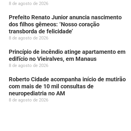
8 de agosto de 2026
Prefeito Renato Junior anuncia nascimento
dos filhos gêmeos: ‘Nosso coração
transborda de felicidade’
8 de agosto de 2026
Princípio de incêndio atinge apartamento em
edifício no Vieiralves, em Manaus
8 de agosto de 2026
Roberto Cidade acompanha início de mutirão
com mais de 10 mil consultas de
neuropediatria no AM
8 de agosto de 2026
Patixa Teló recebe diagnóstico de gastrite e
‘desmaia’ em Manaus
8 de agosto de 2026