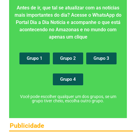
Antes de ir, que tal se atualizar com as notícias
mais importantes do dia? Acesse o WhatsApp do
Portal Dia a Dia Notícia e acompanhe o que está
acontecendo no Amazonas e no mundo com
apenas um clique
Grupo 1
Grupo 2
Grupo 3
Grupo 4
Você pode escolher qualquer um dos grupos, se um
grupo tiver cheio, escolha outro grupo.
Publicidade