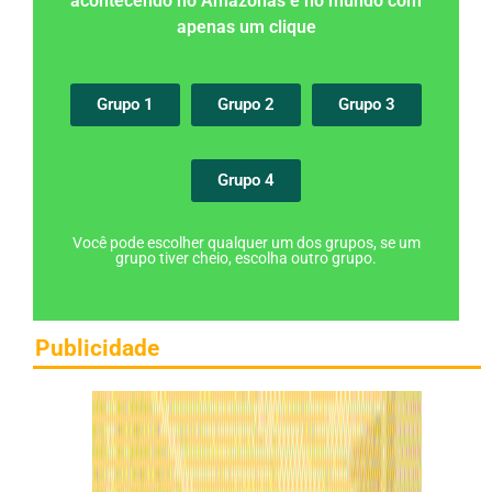
acontecendo no Amazonas e no mundo com
apenas um clique
Grupo 1
Grupo 2
Grupo 3
Grupo 4
Você pode escolher qualquer um dos grupos, se um
grupo tiver cheio, escolha outro grupo.
Publicidade