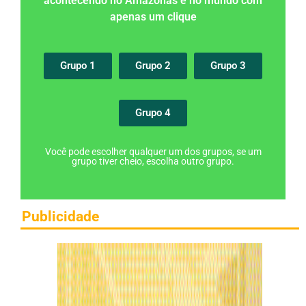
acontecendo no Amazonas e no mundo com
apenas um clique
Grupo 1
Grupo 2
Grupo 3
Grupo 4
Você pode escolher qualquer um dos grupos, se um
grupo tiver cheio, escolha outro grupo.
Publicidade