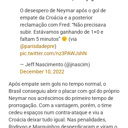
O desespero de Neymar após o gol de
empate da Croácia e a posterior
reclamação com Fred: “Não precisava
subir. Estávamos ganhando de 1×0 e
faltam 5 minutos”
(via
@parisdadepre
)
pic.twitter.com/nz3PAWJshN
— Jeff Nascimento (@jnascim)
December 10, 2022
Após empate sem gols no tempo normal, o
Brasil conseguiu abrir o placar com gol do próprio
Neymar nos acréscimos do primeiro tempo de
prorrogação. Com a vantagem, porém, o time
cedeu espaços num contra-ataque e viu a
Croácia deixar tudo igual. Nas penalidades,
Rodrygo e Marquinhos desperdiçaram e viram o