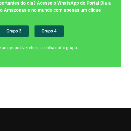
importantes do dia? Acesse o WhatsApp do Portal Dia a
 no Amazonas e no mundo com apenas um clique
Grupo 3
Grupo 4
 um grupo tiver cheio, escolha outro grupo.