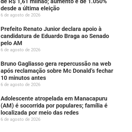
de R$ 1,61 milhão; aumento é de 1.050%
desde a última eleição
6 de agosto de 2026
Prefeito Renato Junior declara apoio à
candidatura de Eduardo Braga ao Senado
pelo AM
6 de agosto de 2026
Bruno Gagliasso gera repercussão na web
após reclamação sobre Mc Donald’s fechar
10 minutos antes
6 de agosto de 2026
Adolescente atropelada em Manacapuru
(AM) é socorrida por populares; família é
localizada por meio das redes
6 de agosto de 2026