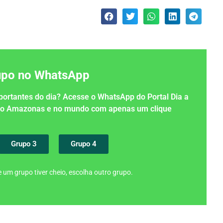
rupo no WhatsApp
importantes do dia? Acesse o WhatsApp do Portal Dia a
 no Amazonas e no mundo com apenas um clique
Grupo 3
Grupo 4
 um grupo tiver cheio, escolha outro grupo.