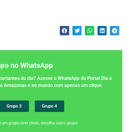
rupo no WhatsApp
importantes do dia? Acesse o WhatsApp do Portal Dia a
 no Amazonas e no mundo com apenas um clique
Grupo 3
Grupo 4
 um grupo tiver cheio, escolha outro grupo.