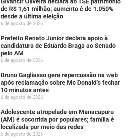
Givancir Oliveira declara ao TSE patrimônio
de R$ 1,61 milhão; aumento é de 1.050%
desde a última eleição
6 de agosto de 2026
Prefeito Renato Junior declara apoio à
candidatura de Eduardo Braga ao Senado
pelo AM
6 de agosto de 2026
Bruno Gagliasso gera repercussão na web
após reclamação sobre Mc Donald’s fechar
10 minutos antes
6 de agosto de 2026
Adolescente atropelada em Manacapuru
(AM) é socorrida por populares; família é
localizada por meio das redes
6 de agosto de 2026