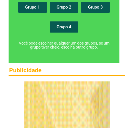
Grupo 1
Grupo 2
Grupo 3
Grupo 4
Você pode escolher qualquer um dos grupos, se um
grupo tiver cheio, escolha outro grupo.
Publicidade