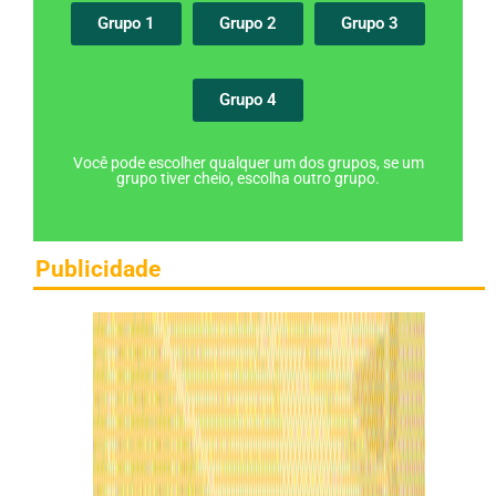
Grupo 1
Grupo 2
Grupo 3
Grupo 4
Você pode escolher qualquer um dos grupos, se um
grupo tiver cheio, escolha outro grupo.
Publicidade