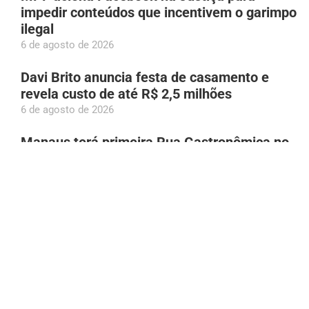
impedir conteúdos que incentivem o garimpo
ilegal
6 de agosto de 2026
Davi Brito anuncia festa de casamento e
revela custo de até R$ 2,5 milhões
6 de agosto de 2026
Manaus terá primeira Rua Gastronômica no
Centro Histórico; obras começam na Ferreira
Pena
6 de agosto de 2026
PC-RR realiza investigação que apura 34
casos de estelionato envolvendo venda de
veículos
6 de agosto de 2026
Calor avança em Manaus e agosto acende