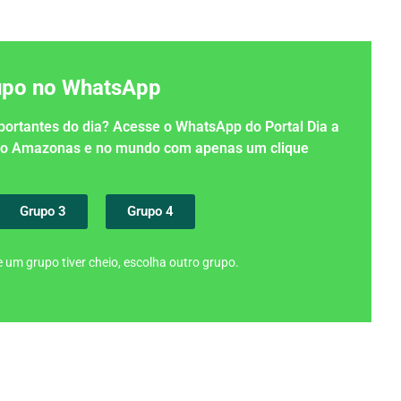
rupo no WhatsApp
importantes do dia? Acesse o WhatsApp do Portal Dia a
 no Amazonas e no mundo com apenas um clique
Grupo 3
Grupo 4
 um grupo tiver cheio, escolha outro grupo.