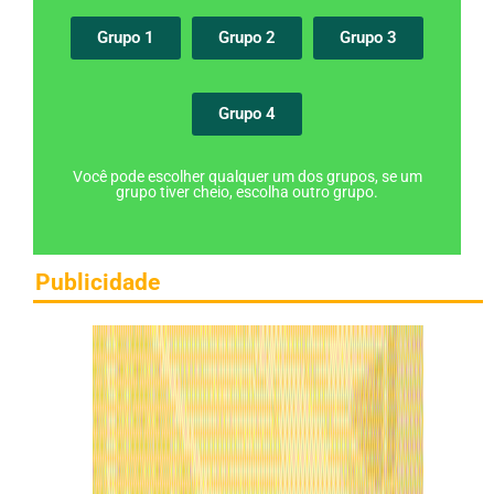
Grupo 1
Grupo 2
Grupo 3
Grupo 4
Você pode escolher qualquer um dos grupos, se um
grupo tiver cheio, escolha outro grupo.
Publicidade