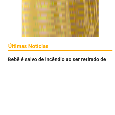
Últimas Notícias
Bebê é salvo de incêndio ao ser retirado de
apartamento pela janela, em Manaus
9 de agosto de 2026
Omar Aziz tem apoio de nomes ligados às
emissoras que comandam debates eleitorais
no AM
9 de agosto de 2026
Incêndio atinge área de vegetação próximo