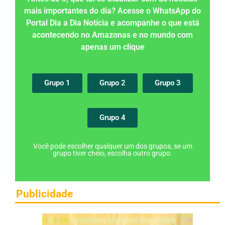
mais importantes do dia? Acesse o WhatsApp do
Portal Dia a Dia Notícia e acompanhe o que está
acontecendo no Amazonas e no mundo com
apenas um clique
Grupo 1
Grupo 2
Grupo 3
Grupo 4
Você pode escolher qualquer um dos grupos, se um
grupo tiver cheio, escolha outro grupo.
Publicidade