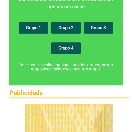
apenas um clique
Grupo 1
Grupo 2
Grupo 3
Grupo 4
Você pode escolher qualquer um dos grupos, se um
grupo tiver cheio, escolha outro grupo.
Publicidade