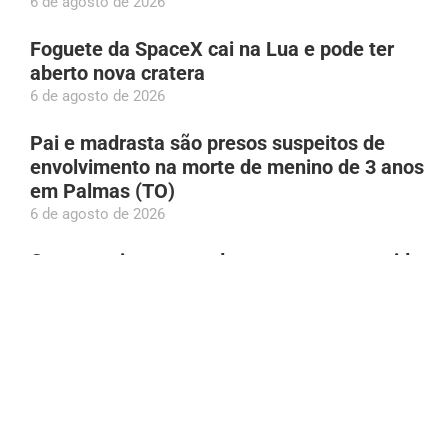
6 de agosto de 2026
Foguete da SpaceX cai na Lua e pode ter
aberto nova cratera
6 de agosto de 2026
Pai e madrasta são presos suspeitos de
envolvimento na morte de menino de 3 anos
em Palmas (TO)
6 de agosto de 2026
Carreta atinge muro de empresa na avenida
Efigênio Salles, em Manaus
6 de agosto de 2026
Caminhão de coleta tomba no bairro Aleixo,
em Manaus
6 de agosto de 2026