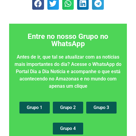
Entre no nosso Grupo no
WhatsApp
Antes de ir, que tal se atualizar com as notícias
mais importantes do dia? Acesse o WhatsApp do
Portal Dia a Dia Notícia e acompanhe o que está
acontecendo no Amazonas e no mundo com
apenas um clique
Grupo 1
Grupo 2
Grupo 3
Grupo 4