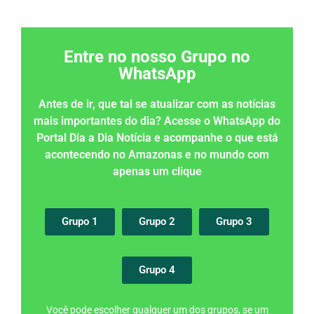
Entre no nosso Grupo no
WhatsApp
Antes de ir, que tal se atualizar com as notícias
mais importantes do dia? Acesse o WhatsApp do
Portal Dia a Dia Notícia e acompanhe o que está
acontecendo no Amazonas e no mundo com
apenas um clique
Grupo 1
Grupo 2
Grupo 3
Grupo 4
Você pode escolher qualquer um dos grupos, se um