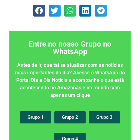
Entre no nosso Grupo no
WhatsApp
Antes de ir, que tal se atualizar com as notícias
mais importantes do dia? Acesse o WhatsApp do
Portal Dia a Dia Notícia e acompanhe o que está
acontecendo no Amazonas e no mundo com
apenas um clique
Grupo 1
Grupo 2
Grupo 3
Grupo 4