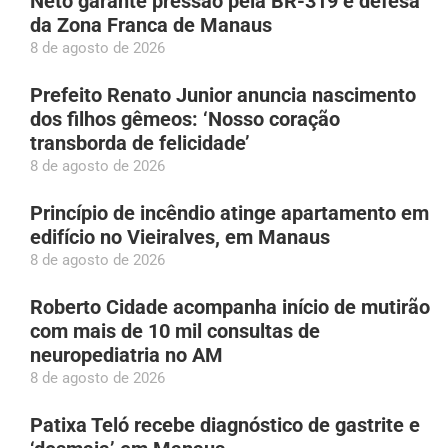
Neto garante pressão pela BR-319 e defesa
da Zona Franca de Manaus
8 de agosto de 2026
Prefeito Renato Junior anuncia nascimento
dos filhos gêmeos: ‘Nosso coração
transborda de felicidade’
8 de agosto de 2026
Princípio de incêndio atinge apartamento em
edifício no Vieiralves, em Manaus
8 de agosto de 2026
Roberto Cidade acompanha início de mutirão
com mais de 10 mil consultas de
neuropediatria no AM
8 de agosto de 2026
Patixa Teló recebe diagnóstico de gastrite e