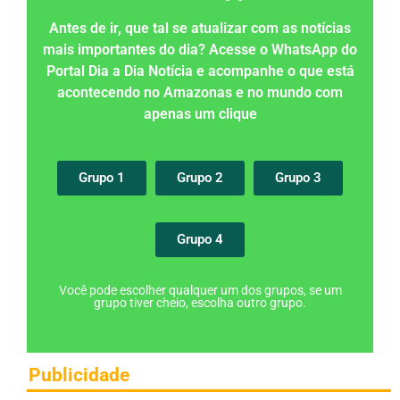
Antes de ir, que tal se atualizar com as notícias
mais importantes do dia? Acesse o WhatsApp do
Portal Dia a Dia Notícia e acompanhe o que está
acontecendo no Amazonas e no mundo com
apenas um clique
Grupo 1
Grupo 2
Grupo 3
Grupo 4
Você pode escolher qualquer um dos grupos, se um
grupo tiver cheio, escolha outro grupo.
Publicidade