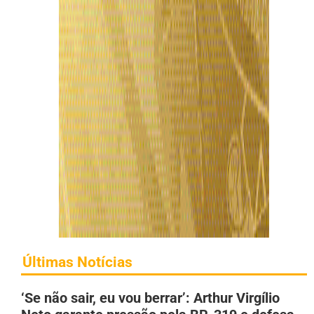
Últimas Notícias
‘Se não sair, eu vou berrar’: Arthur Virgílio