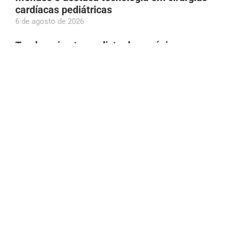
cardíacas pediátricas
6 de agosto de 2026
Tambaqui entra na lista de espécies
ameaçadas e pesca pode ser proibida;
entenda
6 de agosto de 2026
Givancir Oliveira declara ao TSE patrimônio
de R$ 1,61 milhão; aumento é de 1.050%
desde a última eleição
6 de agosto de 2026
Prefeito Renato Junior declara apoio à
candidatura de Eduardo Braga ao Senado
pelo AM
6 de agosto de 2026
Bruno Gagliasso gera repercussão na web