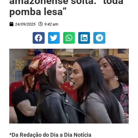
amazonense solta: “toda
pomba lesa”
24/09/2025
9:42 am
*Da Redação do Dia a Dia Notícia