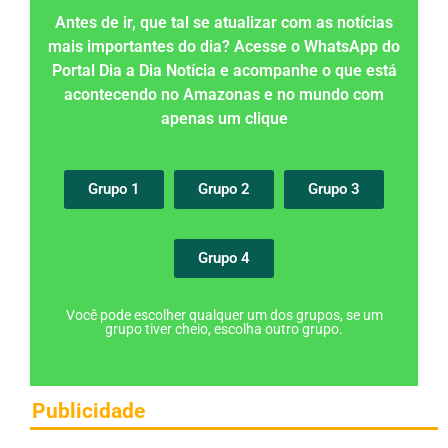
Antes de ir, que tal se atualizar com as notícias
mais importantes do dia? Acesse o WhatsApp do
Portal Dia a Dia Notícia e acompanhe o que está
acontecendo no Amazonas e no mundo com
apenas um clique
Grupo 1
Grupo 2
Grupo 3
Grupo 4
Você pode escolher qualquer um dos grupos, se um
grupo tiver cheio, escolha outro grupo.
Publicidade