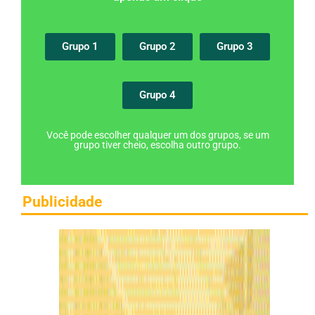
Grupo 1
Grupo 2
Grupo 3
Grupo 4
Você pode escolher qualquer um dos grupos, se um
grupo tiver cheio, escolha outro grupo.
Publicidade