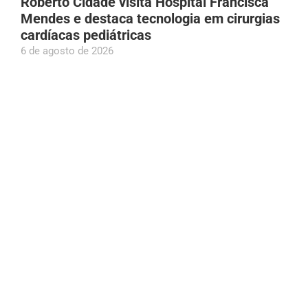
Roberto Cidade visita Hospital Francisca
Mendes e destaca tecnologia em cirurgias
cardíacas pediátricas
6 de agosto de 2026
Tambaqui entra na lista de espécies
ameaçadas e pesca pode ser proibida;
entenda
6 de agosto de 2026
Givancir Oliveira declara ao TSE patrimônio
de R$ 1,61 milhão; aumento é de 1.050%
desde a última eleição
6 de agosto de 2026
Prefeito Renato Junior declara apoio à
candidatura de Eduardo Braga ao Senado
pelo AM
6 de agosto de 2026