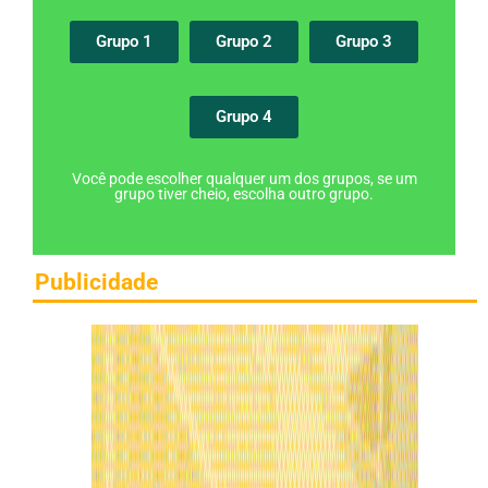
Grupo 1
Grupo 2
Grupo 3
Grupo 4
Você pode escolher qualquer um dos grupos, se um
grupo tiver cheio, escolha outro grupo.
Publicidade