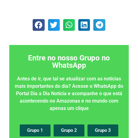
Entre no nosso Grupo no
WhatsApp
Antes de ir, que tal se atualizar com as notícias
mais importantes do dia? Acesse o WhatsApp do
Portal Dia a Dia Notícia e acompanhe o que está
acontecendo no Amazonas e no mundo com
apenas um clique
Grupo 1
Grupo 2
Grupo 3