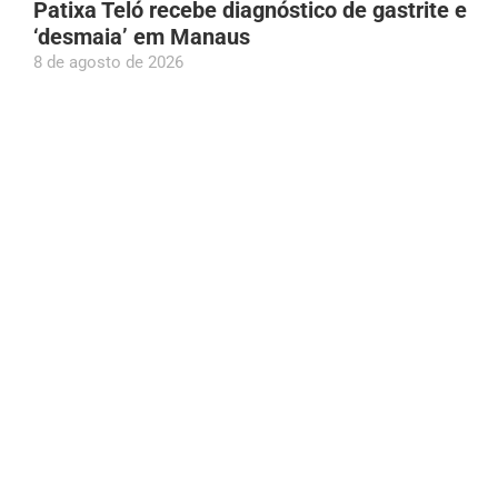
Patixa Teló recebe diagnóstico de gastrite e
‘desmaia’ em Manaus
8 de agosto de 2026
Aos 97 anos, idosa bate recorde mundial em
acrobacia aérea
8 de agosto de 2026