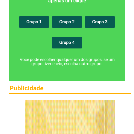
apenas um clique
Grupo 1
Grupo 2
Grupo 3
Grupo 4
Você pode escolher qualquer um dos grupos, se um
grupo tiver cheio, escolha outro grupo.
Publicidade