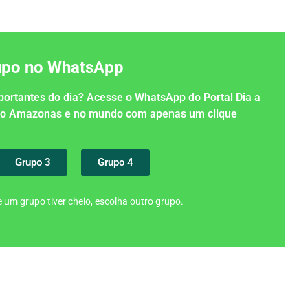
rupo no WhatsApp
importantes do dia? Acesse o WhatsApp do Portal Dia a
 no Amazonas e no mundo com apenas um clique
Grupo 3
Grupo 4
 um grupo tiver cheio, escolha outro grupo.