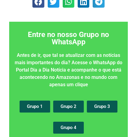
Entre no nosso Grupo no
WhatsApp
Antes de ir, que tal se atualizar com as notícias
mais importantes do dia? Acesse o WhatsApp do
Portal Dia a Dia Notícia e acompanhe o que está
acontecendo no Amazonas e no mundo com
apenas um clique
Grupo 1
Grupo 2
Grupo 3
Grupo 4