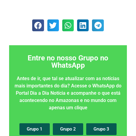
Entre no nosso Grupo no
WhatsApp
Antes de ir, que tal se atualizar com as notícias
mais importantes do dia? Acesse o WhatsApp do
Portal Dia a Dia Notícia e acompanhe o que está
acontecendo no Amazonas e no mundo com
apenas um clique
Grupo 1
Grupo 2
Grupo 3