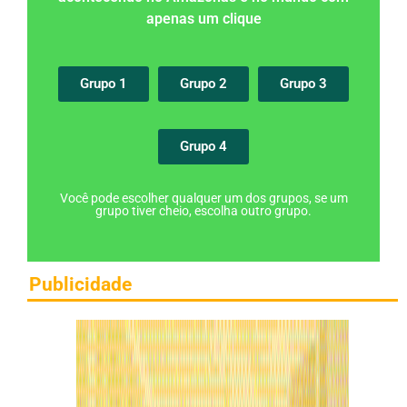
apenas um clique
Grupo 1
Grupo 2
Grupo 3
Grupo 4
Você pode escolher qualquer um dos grupos, se um
grupo tiver cheio, escolha outro grupo.
Publicidade