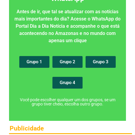
Antes de ir, que tal se atualizar com as notícias
mais importantes do dia? Acesse o WhatsApp do
Portal Dia a Dia Notícia e acompanhe o que está
acontecendo no Amazonas e no mundo com
apenas um clique
Grupo 1
Grupo 2
Grupo 3
Grupo 4
Você pode escolher qualquer um dos grupos, se um
grupo tiver cheio, escolha outro grupo.
Publicidade