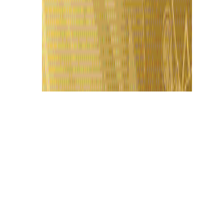
Últimas Notícias
Acidente entre veículos provoca lentidão no
trânsito da avenida das Flores, em Manaus
7 de agosto de 2026
Motorista de aplicativo morre após colisão
entre carro e van, em Manaus
7 de agosto de 2026