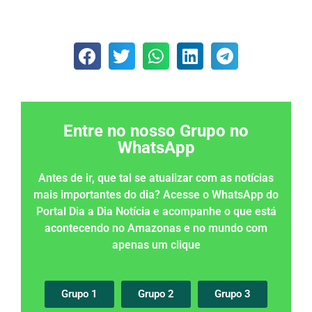
Entre no nosso Grupo no
WhatsApp
Antes de ir, que tal se atualizar com as notícias
mais importantes do dia? Acesse o WhatsApp do
Portal Dia a Dia Notícia e acompanhe o que está
acontecendo no Amazonas e no mundo com
apenas um clique
Grupo 1
Grupo 2
Grupo 3